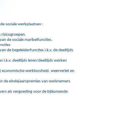
de sociale werkplaatsen :
 risicogroepen.
van de sociale maribelfuncties.
ncties
an de begeleiderfuncties i.k.v. de deeltijds
 i.k.v. deeltijds leren/deeltijds werken
bij economische werkloosheid, weerverlet en
voor de eindejaarspremies van werknemers
vers als vergoeding voor de bijkomende